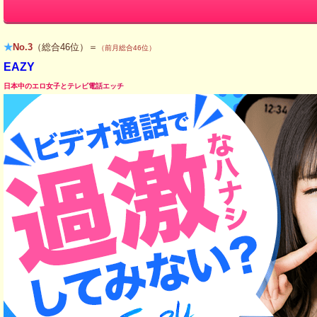
★
No.3
（総合46位）＝
（前月総合46位）
EAZY
日本中のエロ女子とテレビ電話エッチ