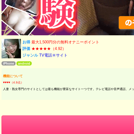
お得
最大1,500円分の無料オナニーポイント
評価
★★★★★（4.92）
ジャンル
TV電話Ｈサイト
iPhone
android
機能について
♥♥♥♥（4.9点）
人妻・熟女専門のサイトとしては最も機能が豊富なサイト一つです。テレビ電話や音声通話、メ