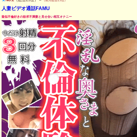
（前月総合25位）
人妻ビデオ通話FAMU
疑似不倫好きの欲求不満妻と見せ合い相互オナニー