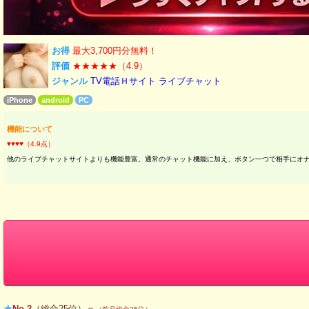
お得
最大3,700円分無料！
評価
★★★★★（4.9）
ジャンル
TV電話Ｈサイト
ライブチャット
iPhone
android
PC
機能について
♥♥♥♥（4.9点）
他のライブチャットサイトよりも機能豊富。通常のチャット機能に加え、ボタン一つで相手にオ
★
No.2
（総合25位）＝