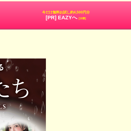
今だけ無料お試し約4,500円分
[PR] EAZYへ
[18禁]