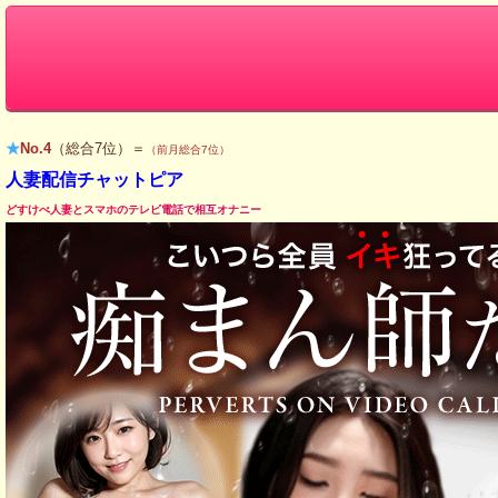
★
No.4
（総合7位）＝
（前月総合7位）
人妻配信チャットピア
どすけべ人妻とスマホのテレビ電話で相互オナニー