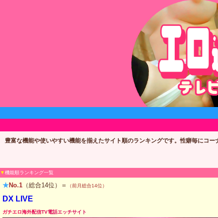
豊富な機能や使いやすい機能を揃えたサイト順のランキングです。性癖毎にコー
▼
機能順ランキング一覧
★
No.1
（総合14位）＝
（前月総合14位）
DX LIVE
ガチエロ海外配信TV電話エッチサイト