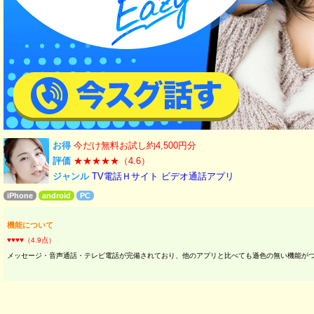
お得
今だけ無料お試し約4,500円分
評価
★★★★★（4.6）
ジャンル
TV電話Ｈサイト
ビデオ通話アプリ
iPhone
android
PC
機能について
♥♥♥♥（4.9点）
メッセージ・音声通話・テレビ電話が完備されており、他のアプリと比べても遜色の無い機能が